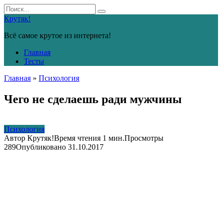
Перейти
Search
к
for:
Крутяк!
контенту
Всё самое крутое из интернета!
Главная
Тесты
Главная
»
Психология
Чего не сделаешь ради мужчины
Психология
Автор
Крутяк!
Время чтения
1 мин.
Просмотры
289
Опубликовано
31.10.2017