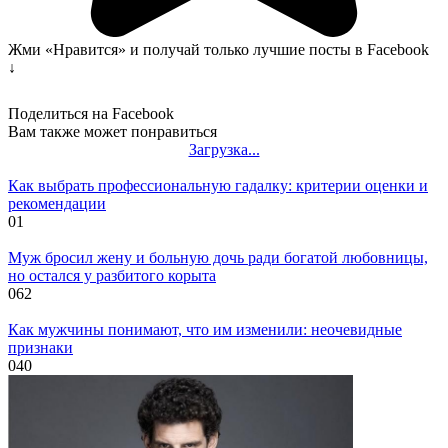
Жми «Нравится» и получай только лучшие посты в Facebook
↓
Поделиться на Facebook
Вам также может понравиться
Загрузка...
Как выбрать профессиональную гадалку: критерии оценки и
рекомендации
0
1
Муж бросил жену и больную дочь ради богатой любовницы,
но остался у разбитого корыта
0
62
Как мужчины понимают, что им изменили: неочевидные
признаки
0
40