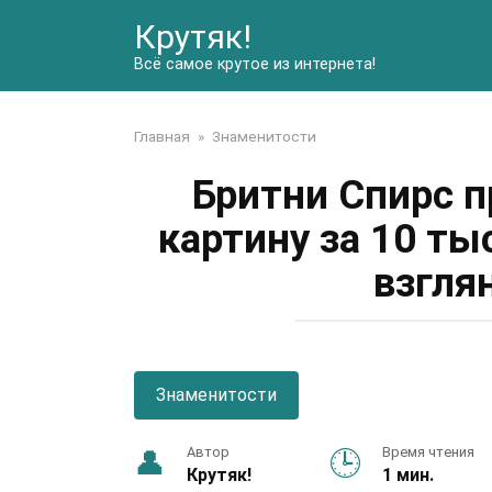
Перейти
Крутяк!
к
контенту
Всё самое крутое из интернета!
Главная
»
Знаменитости
Бритни Спирс п
картину за 10 ты
взгля
Знаменитости
Автор
Время чтения
Крутяк!
1 мин.