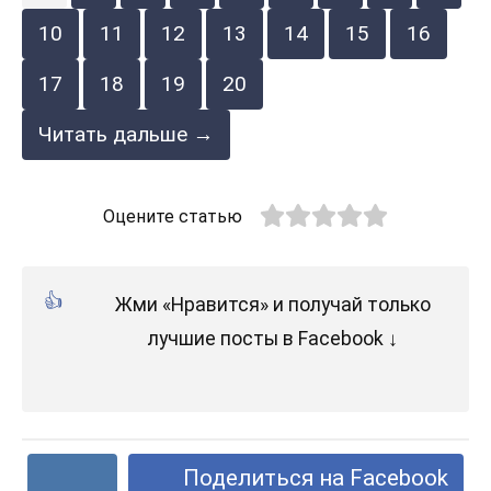
10
11
12
13
14
15
16
17
18
19
20
Читать дальше →
Оцените статью
Жми «Нравится» и получай только
лучшие посты в Facebook ↓
Поделиться на Facebook