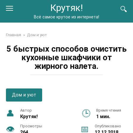
Перейти
Крутяк!
к
контенту
Всё самое крутое из интернета!
Главная
»
Дом и уют
5 быстрых способов очистить
кухонные шкафчики от
жирного налета.
Дом и уют
Автор
Время чтения
Крутяк!
1 мин.
Просмотры
Опубликовано
264
12.12.2018