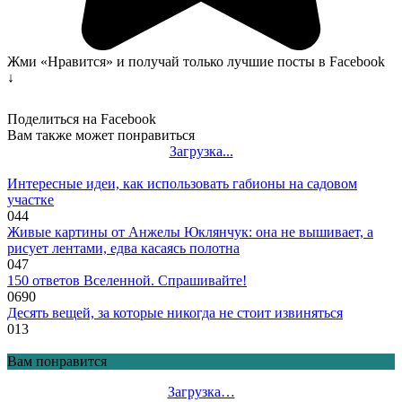
Жми «Нравится» и получай только лучшие посты в Facebook
↓
Поделиться на Facebook
Вам также может понравиться
Загрузка...
Интересные идеи, как использовать габионы на садовом
участке
0
44
Живые картины от Анжелы Юклянчук: она не вышивает, а
рисует лентами, едва касаясь полотна
0
47
150 ответов Вселенной. Спрашивайте!
0
690
Десять вещей, за которые никогда не стоит извиняться
0
13
Вам понравится
Загрузка…