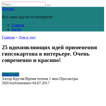
Перейти
Search
к
for:
Крутяк!
контенту
Всё самое крутое из интернета!
Главная
Тесты
Главная
»
Дом и уют
25 вдохновляющих идей применения
гипсокартона в интерьере. Очень
современно и красиво!
Дом и уют
Автор
Крутяк!
Время чтения
1 мин.
Просмотры
502
Опубликовано
04.07.2017