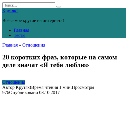
Перейти
Search
к
for:
Крутяк!
контенту
Всё самое крутое из интернета!
Главная
Тесты
Главная
»
Отношения
20 коротких фраз, которые на самом
деле значат «Я тебя люблю»
Отношения
Автор
Крутяк!
Время чтения
1 мин.
Просмотры
976
Опубликовано
08.10.2017