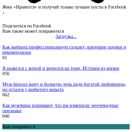
Жми «Нравится» и получай только лучшие посты в Facebook
↓
Поделиться на Facebook
Вам также может понравиться
Загрузка...
Как выбрать профессиональную гадалку: критерии оценки и
рекомендации
0
1
Я развелся с женой и женился на теще. История из жизни
0
56
Муж бросил жену и больную дочь ради богатой любовницы,
но остался у разбитого корыта
0
62
Как мужчины понимают, что им изменили: неочевидные
признаки
0
40
Вам понравится