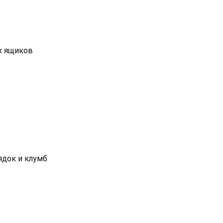
х ящиков
ядок и клумб