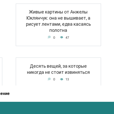
Живые картины от Анжелы
Юклянчук: она не вышивает, а
рисует лентами, едва касаясь
полотна
0
47
Десять вещей, за которые
никогда не стоит извиняться
0
13
шение