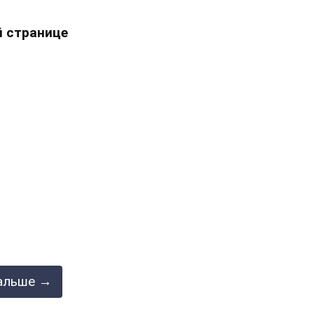
 странице
альше →