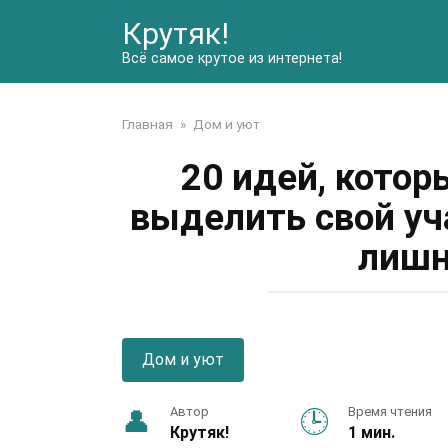
Перейти
Крутяк!
к
контенту
Всё самое крутое из интернета!
Главная
»
Дом и уют
20 идей, кото
выделить свой уч
лишн
Дом и уют
Автор
Время чтения
Крутяк!
1 мин.