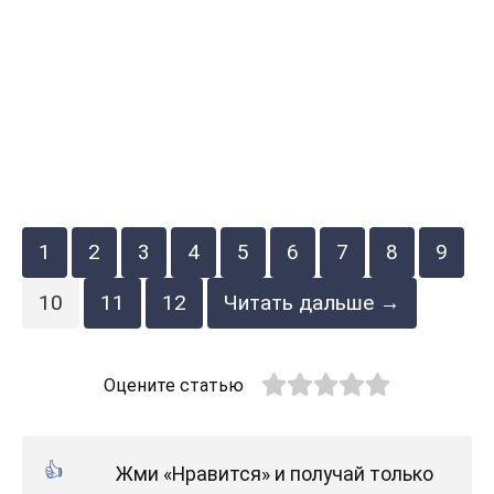
1
2
3
4
5
6
7
8
9
10
11
12
Читать дальше →
Оцените статью
Жми «Нравится» и получай только