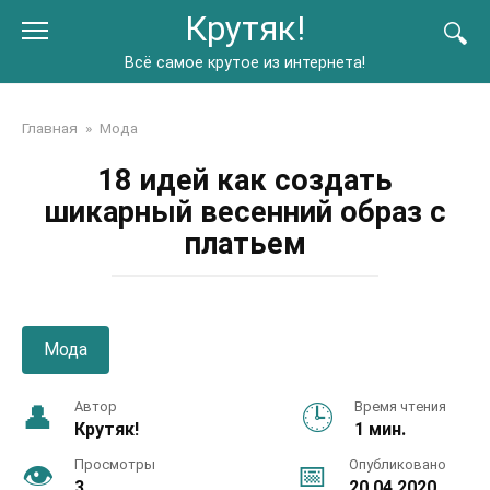
Перейти
Крутяк!
к
контенту
Всё самое крутое из интернета!
Главная
»
Мода
18 идей как создать
шикарный весенний образ с
платьем
Мода
Автор
Время чтения
Крутяк!
1 мин.
Просмотры
Опубликовано
3
20.04.2020