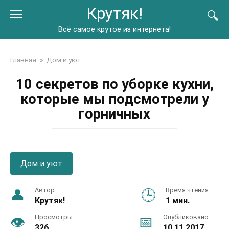
Перейти
Крутяк!
к
контенту
Всё самое крутое из интернета!
Главная
»
Дом и уют
10 секретов по уборке кухни,
которые мы подсмотрели у
горничных
Дом и уют
Автор
Время чтения
Крутяк!
1 мин.
Просмотры
Опубликовано
326
10.11.2017