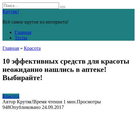
Перейти
Search
к
for:
Крутяк!
контенту
Всё самое крутое из интернета!
Главная
Тесты
Главная
»
Красота
10 эффективных средств для красоты
неожиданно нашлись в аптеке!
Выбирайте!
Красота
Автор
Крутяк!
Время чтения
1 мин.
Просмотры
948
Опубликовано
24.09.2017